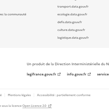
transport.data.gouv.fr
vec la communauté
ecologie.data.gouv.fr
defis.data.gouv.fr
culture.data.gouv.fr
logistique.data.gouv.fr
Un produit de la Direction Interministérielle du
legifrance.gouv.fr
info.gouv.fr
service
té
Mentions légales
Accessibilité : partiellement conforme
e sous la licence
Open Licence 2.0