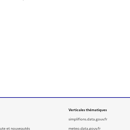
Verticales thématiques
simplifions.data.gouv.fr
oute et nouveautés
meteo.data.gouv.fr