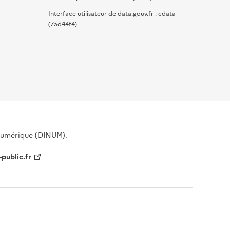
Interface utilisateur de data.gouv.fr : cdata
(7ad44f4)
 Numérique (DINUM).
-public.fr