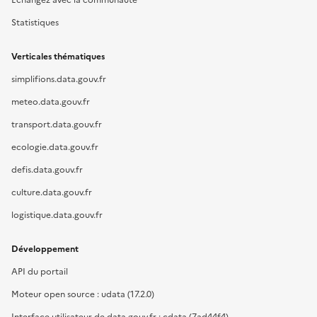
Statistiques
Verticales thématiques
simplifions.data.gouv.fr
meteo.data.gouv.fr
transport.data.gouv.fr
ecologie.data.gouv.fr
defis.data.gouv.fr
culture.data.gouv.fr
logistique.data.gouv.fr
Développement
API du portail
Moteur open source : udata (17.2.0)
Interface utilisateur de data.gouv.fr : cdata (7ad44f4)