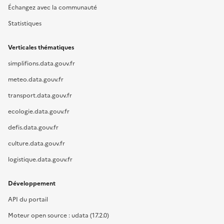
Échangez avec la communauté
Statistiques
Verticales thématiques
simplifions.data.gouv.fr
meteo.data.gouv.fr
transport.data.gouv.fr
ecologie.data.gouv.fr
defis.data.gouv.fr
culture.data.gouv.fr
logistique.data.gouv.fr
Développement
API du portail
Moteur open source : udata (17.2.0)