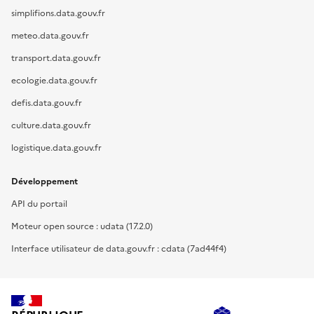
simplifions.data.gouv.fr
meteo.data.gouv.fr
transport.data.gouv.fr
ecologie.data.gouv.fr
defis.data.gouv.fr
culture.data.gouv.fr
logistique.data.gouv.fr
Développement
API du portail
Moteur open source : udata (17.2.0)
Interface utilisateur de data.gouv.fr : cdata (7ad44f4)