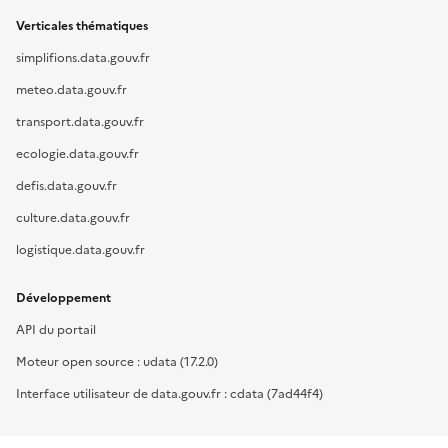
Verticales thématiques
simplifions.data.gouv.fr
meteo.data.gouv.fr
transport.data.gouv.fr
ecologie.data.gouv.fr
defis.data.gouv.fr
culture.data.gouv.fr
logistique.data.gouv.fr
Développement
API du portail
Moteur open source : udata (17.2.0)
Interface utilisateur de data.gouv.fr : cdata (7ad44f4)