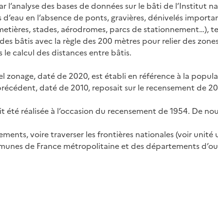
ar l’analyse des bases de données sur le bâti de l’Institut n
 d’eau en l’absence de ponts, gravières, dénivelés importan
metières, stades, aérodromes, parcs de stationnement…), te
es bâtis avec la règle des 200 mètres pour relier des zone
e calcul des distances entre bâtis.
el zonage, daté de 2020, est établi en référence à la popu
e précédent, daté de 2010, reposait sur le recensement de 20
t été réalisée à l’occasion du recensement de 1954. De nouv
ents, voire traverser les frontières nationales (voir unité 
munes de France métropolitaine et des départements d’ou