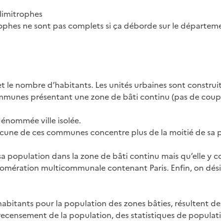
limitrophes
rophes ne sont pas complets si ça déborde sur le départem
 et le nombre d’habitants. Les unités urbaines sont constru
munes présentant une zone de bâti continu (pas de coupu
dénommée ville isolée.
hacune de ces communes concentre plus de la moitié de sa p
 population dans la zone de bâti continu mais qu’elle y co
agglomération multicommunale contenant Paris. Enfin, on d
0 habitants pour la population des zones bâties, résultent
recensement de la population, des statistiques de populati