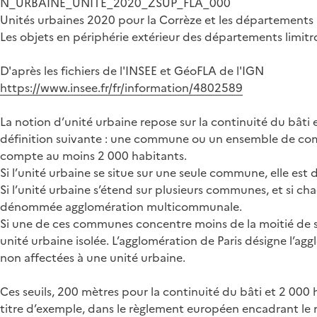
N_URBAINE_UNITE_2020_ZSUP_FLA_000
Unités urbaines 2020 pour la Corrèze et les départements 
Les objets en périphérie extérieur des départements limit
D'après les fichiers de l'INSEE et GéoFLA de l'IGN
https://www.insee.fr/fr/information/4802589
La notion d’unité urbaine repose sur la continuité du bâti
définition suivante : une commune ou un ensemble de com
compte au moins 2 000 habitants.
Si l’unité urbaine se situe sur une seule commune, elle est 
Si l’unité urbaine s’étend sur plusieurs communes, et si c
dénommée agglomération multicommunale.
Si une de ces communes concentre moins de la moitié de sa
unité urbaine isolée. L’agglomération de Paris désigne l’
non affectées à une unité urbaine.
Ces seuils, 200 mètres pour la continuité du bâti et 2 00
titre d’exemple, dans le règlement européen encadrant le 