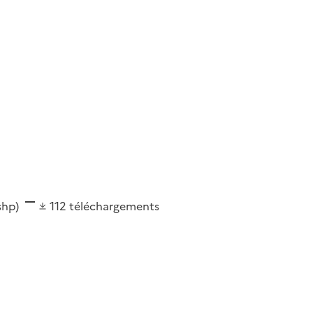
(shp)
112
téléchargements