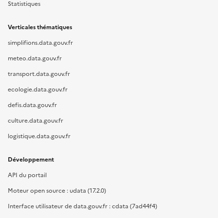
Statistiques
Verticales thématiques
simplifions.data.gouv.fr
meteo.data.gouv.fr
transport.data.gouv.fr
ecologie.data.gouv.fr
defis.data.gouv.fr
culture.data.gouv.fr
logistique.data.gouv.fr
Développement
API du portail
Moteur open source : udata (17.2.0)
Interface utilisateur de data.gouv.fr : cdata (7ad44f4)