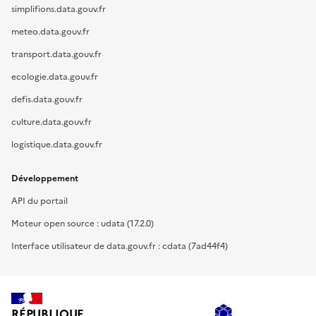
simplifions.data.gouv.fr
meteo.data.gouv.fr
transport.data.gouv.fr
ecologie.data.gouv.fr
defis.data.gouv.fr
culture.data.gouv.fr
logistique.data.gouv.fr
Développement
API du portail
Moteur open source : udata (17.2.0)
Interface utilisateur de data.gouv.fr : cdata (7ad44f4)
RÉPUBLIQUE