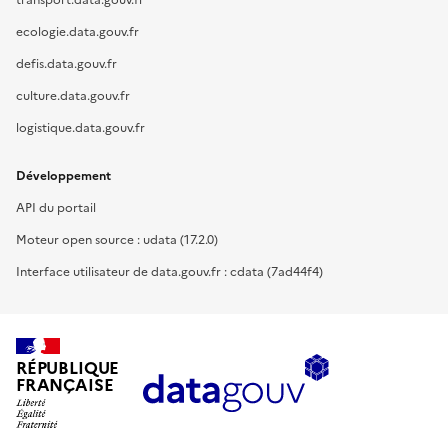
transport.data.gouv.fr
ecologie.data.gouv.fr
defis.data.gouv.fr
culture.data.gouv.fr
logistique.data.gouv.fr
Développement
API du portail
Moteur open source : udata (17.2.0)
Interface utilisateur de data.gouv.fr : cdata (7ad44f4)
RÉPUBLIQUE
FRANÇAISE