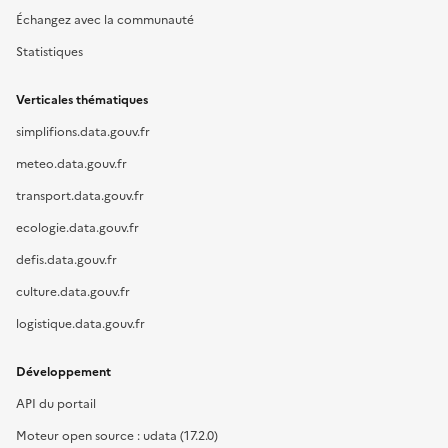
Échangez avec la communauté
Statistiques
Verticales thématiques
simplifions.data.gouv.fr
meteo.data.gouv.fr
transport.data.gouv.fr
ecologie.data.gouv.fr
defis.data.gouv.fr
culture.data.gouv.fr
logistique.data.gouv.fr
Développement
API du portail
Moteur open source : udata (17.2.0)