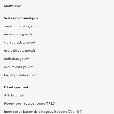
Statistiques
Verticales thématiques
simplifions.data.gouv.fr
meteo.data.gouv.fr
transport.data.gouv.fr
ecologie.data.gouv.fr
defis.data.gouv.fr
culture.data.gouv.fr
logistique.data.gouv.fr
Développement
API du portail
Moteur open source : udata (17.2.0)
Interface utilisateur de data.gouv.fr : cdata (7ad44f4)