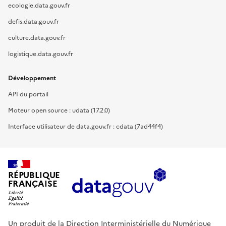
ecologie.data.gouv.fr
defis.data.gouv.fr
culture.data.gouv.fr
logistique.data.gouv.fr
Développement
API du portail
Moteur open source : udata (17.2.0)
Interface utilisateur de data.gouv.fr : cdata (7ad44f4)
RÉPUBLIQUE
FRANÇAISE
Un produit de la Direction Interministérielle du Numérique