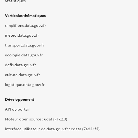
Statistiques
Verticales thématiques
simplifions.data.gouv.fr
meteo.data.gouv.fr
transport.data.gouv.fr
ecologie.data.gouv.fr
defis.data.gouv.fr
culture.data.gouv.fr
logistique.data.gouv.fr
Développement
API du portail
Moteur open source : udata (17.2.0)
Interface utilisateur de data.gouv.fr : cdata (7ad44f4)