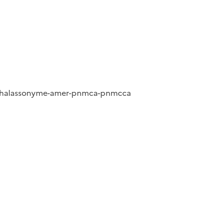
-thalassonyme-amer-pnmca-pnmcca