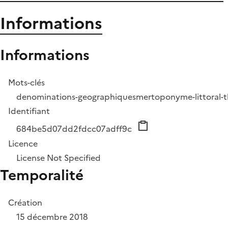
Informations
Informations
Mots-clés
denominations-geographiques
mer
toponyme-littoral
Identifiant
684be5d07dd2fdcc07adff9c
Licence
License Not Specified
Temporalité
Création
15 décembre 2018