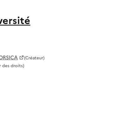
versité
CORSICA
(Créateur)
 des droits)