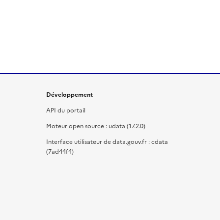
Développement
API du portail
Moteur open source : udata (17.2.0)
Interface utilisateur de data.gouv.fr : cdata
(7ad44f4)