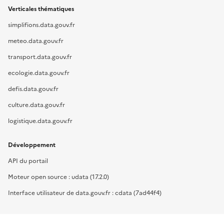
Verticales thématiques
simplifions.data.gouv.fr
meteo.data.gouv.fr
transport.data.gouv.fr
ecologie.data.gouv.fr
defis.data.gouv.fr
culture.data.gouv.fr
logistique.data.gouv.fr
Développement
API du portail
Moteur open source : udata (17.2.0)
Interface utilisateur de data.gouv.fr : cdata (7ad44f4)