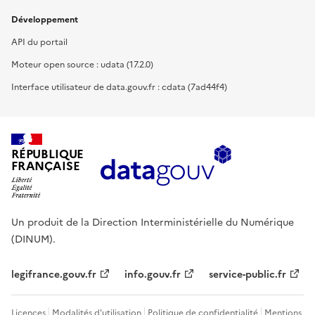
Développement
API du portail
Moteur open source : udata (17.2.0)
Interface utilisateur de data.gouv.fr : cdata (7ad44f4)
RÉPUBLIQUE
FRANÇAISE
Un produit de la Direction Interministérielle du Numérique
(DINUM).
legifrance.gouv.fr
info.gouv.fr
service-public.fr
Licences
Modalités d'utilisation
Politique de confidentialité
Mentions