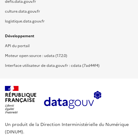
defis.data.gouv.fr
culture.data.gouv.fr
logistique.data.gouv.fr
Développement
API du portail
Moteur open source : udata (17.2.0)
Interface utilisateur de data.gouv.fr : cdata (7ad44f4)
RÉPUBLIQUE
FRANÇAISE
Un produit de la Direction Interministérielle du Numérique
(DINUM).