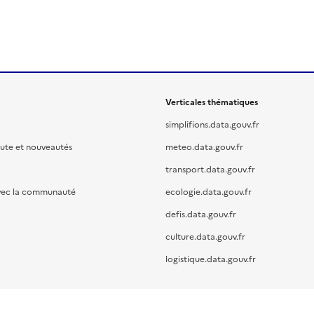
Verticales thématiques
simplifions.data.gouv.fr
oute et nouveautés
meteo.data.gouv.fr
transport.data.gouv.fr
vec la communauté
ecologie.data.gouv.fr
defis.data.gouv.fr
culture.data.gouv.fr
logistique.data.gouv.fr