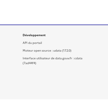
Développement
API du portail
Moteur open source : udata (17.2.0)
Interface utilisateur de data.gouv.fr : cdata
(7ad44f4)