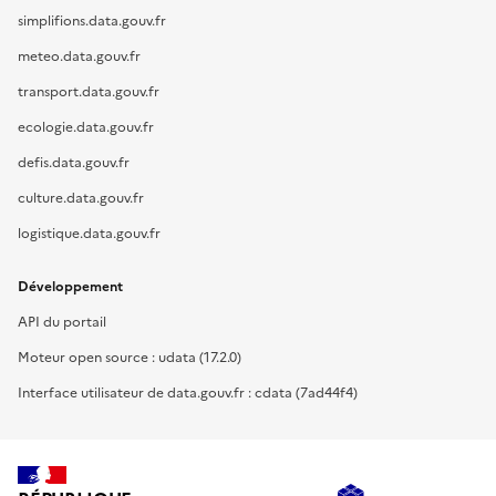
simplifions.data.gouv.fr
meteo.data.gouv.fr
transport.data.gouv.fr
ecologie.data.gouv.fr
defis.data.gouv.fr
culture.data.gouv.fr
logistique.data.gouv.fr
Développement
API du portail
Moteur open source : udata (17.2.0)
Interface utilisateur de data.gouv.fr : cdata (7ad44f4)