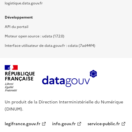
logistique.data.gouv.fr
Développement
API du portail
Moteur open source : udata (17.2.0)
Interface utilisateur de data.gouv.fr : cdata (7ad44f4)
RÉPUBLIQUE
FRANÇAISE
Un produit de la Direction Interministérielle du Numérique
(DINUM).
legifrance.gouv.fr
info.gouv.fr
service-public.fr