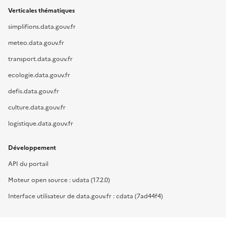
Verticales thématiques
simplifions.data.gouv.fr
meteo.data.gouv.fr
transport.data.gouv.fr
ecologie.data.gouv.fr
defis.data.gouv.fr
culture.data.gouv.fr
logistique.data.gouv.fr
Développement
API du portail
Moteur open source : udata (17.2.0)
Interface utilisateur de data.gouv.fr : cdata (7ad44f4)