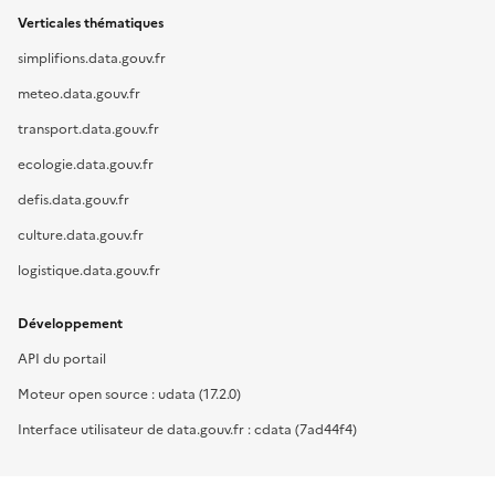
Verticales thématiques
simplifions.data.gouv.fr
meteo.data.gouv.fr
transport.data.gouv.fr
ecologie.data.gouv.fr
defis.data.gouv.fr
culture.data.gouv.fr
logistique.data.gouv.fr
Développement
API du portail
Moteur open source : udata (17.2.0)
Interface utilisateur de data.gouv.fr : cdata (7ad44f4)