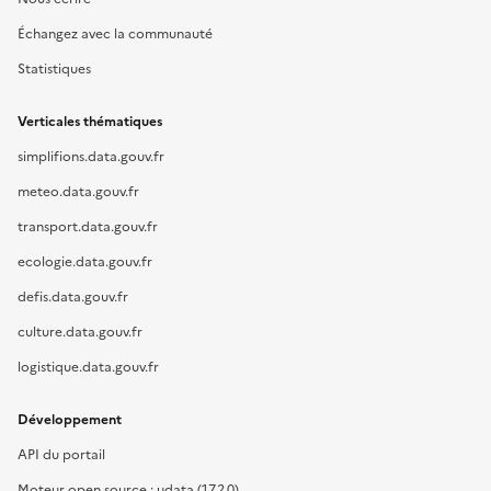
Échangez avec la communauté
Statistiques
Verticales thématiques
simplifions.data.gouv.fr
meteo.data.gouv.fr
transport.data.gouv.fr
ecologie.data.gouv.fr
defis.data.gouv.fr
culture.data.gouv.fr
logistique.data.gouv.fr
Développement
API du portail
Moteur open source : udata (17.2.0)