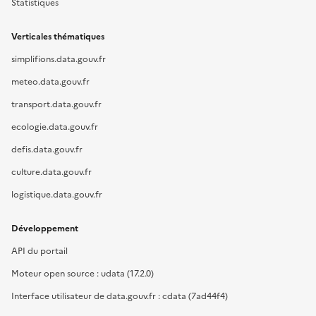
Statistiques
Verticales thématiques
simplifions.data.gouv.fr
meteo.data.gouv.fr
transport.data.gouv.fr
ecologie.data.gouv.fr
defis.data.gouv.fr
culture.data.gouv.fr
logistique.data.gouv.fr
Développement
API du portail
Moteur open source : udata (17.2.0)
Interface utilisateur de data.gouv.fr : cdata (7ad44f4)