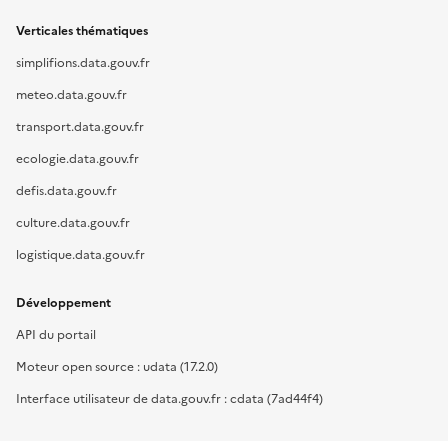
Verticales thématiques
simplifions.data.gouv.fr
meteo.data.gouv.fr
transport.data.gouv.fr
ecologie.data.gouv.fr
defis.data.gouv.fr
culture.data.gouv.fr
logistique.data.gouv.fr
Développement
API du portail
Moteur open source : udata (17.2.0)
Interface utilisateur de data.gouv.fr : cdata (7ad44f4)