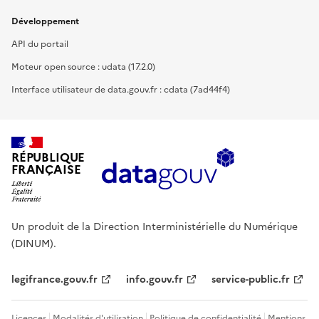
Développement
API du portail
Moteur open source : udata (17.2.0)
Interface utilisateur de data.gouv.fr : cdata (7ad44f4)
RÉPUBLIQUE
FRANÇAISE
Un produit de la Direction Interministérielle du Numérique
(DINUM).
legifrance.gouv.fr
info.gouv.fr
service-public.fr
Licences
Modalités d'utilisation
Politique de confidentialité
Mentions