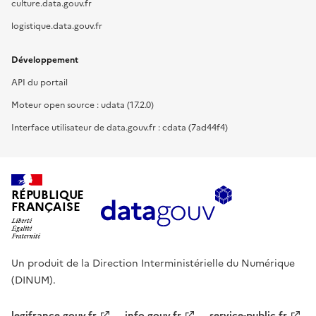
culture.data.gouv.fr
logistique.data.gouv.fr
Développement
API du portail
Moteur open source : udata (17.2.0)
Interface utilisateur de data.gouv.fr : cdata (7ad44f4)
RÉPUBLIQUE
FRANÇAISE
Un produit de la Direction Interministérielle du Numérique
(DINUM).
legifrance.gouv.fr
info.gouv.fr
service-public.fr