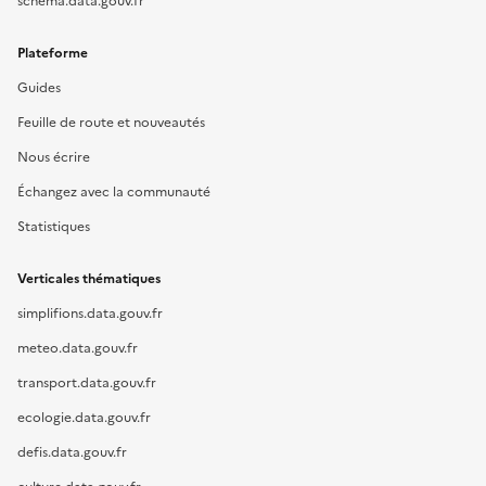
schema.data.gouv.fr
Plateforme
Guides
Feuille de route et nouveautés
Nous écrire
Échangez avec la communauté
Statistiques
Verticales thématiques
simplifions.data.gouv.fr
meteo.data.gouv.fr
transport.data.gouv.fr
ecologie.data.gouv.fr
defis.data.gouv.fr