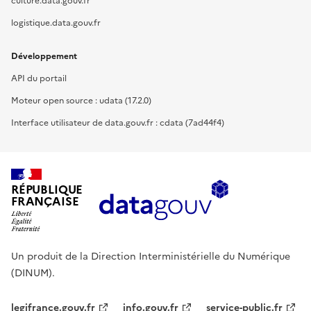
culture.data.gouv.fr
logistique.data.gouv.fr
Développement
API du portail
Moteur open source : udata (17.2.0)
Interface utilisateur de data.gouv.fr : cdata (7ad44f4)
RÉPUBLIQUE
FRANÇAISE
Un produit de la Direction Interministérielle du Numérique
(DINUM).
legifrance.gouv.fr
info.gouv.fr
service-public.fr