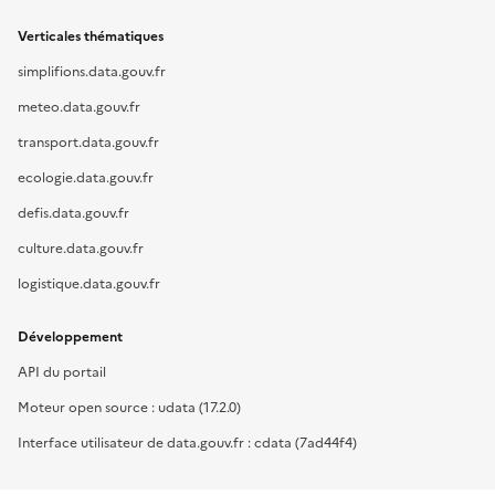
Verticales thématiques
simplifions.data.gouv.fr
meteo.data.gouv.fr
transport.data.gouv.fr
ecologie.data.gouv.fr
defis.data.gouv.fr
culture.data.gouv.fr
logistique.data.gouv.fr
Développement
API du portail
Moteur open source : udata (17.2.0)
Interface utilisateur de data.gouv.fr : cdata (7ad44f4)