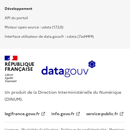
Développement
API du portail
Moteur open source : udata (17.2.0)
Interface utilisateur de data.gouv.fr : cdata (7ad44f4)
RÉPUBLIQUE
FRANÇAISE
Un produit de la Direction Interministérielle du Numérique
(DINUM).
legifrance.gouv.fr
info.gouv.fr
service-public.fr
Licences
Modalités d'utilisation
Politique de confidentialité
Mentions