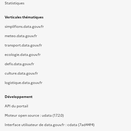
Statistiques
Verticales thématiques
simplifions.data.gouv.fr
meteo.data.gouv.fr
transport.data.gouv.fr
ecologie.data.gouv.fr
defis.data.gouv.fr
culture.data.gouv.fr
logistique.data.gouv.fr
Développement
API du portail
Moteur open source : udata (17.2.0)
Interface utilisateur de data.gouv.fr : cdata (7ad44f4)