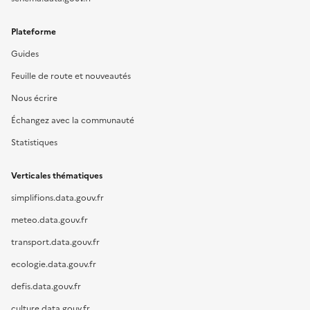
Plateforme
Guides
Feuille de route et nouveautés
Nous écrire
Échangez avec la communauté
Statistiques
Verticales thématiques
simplifions.data.gouv.fr
meteo.data.gouv.fr
transport.data.gouv.fr
ecologie.data.gouv.fr
defis.data.gouv.fr
culture.data.gouv.fr