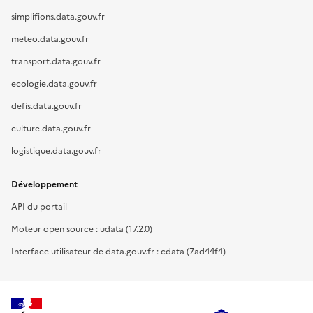
simplifions.data.gouv.fr
meteo.data.gouv.fr
transport.data.gouv.fr
ecologie.data.gouv.fr
defis.data.gouv.fr
culture.data.gouv.fr
logistique.data.gouv.fr
Développement
API du portail
Moteur open source : udata (17.2.0)
Interface utilisateur de data.gouv.fr : cdata (7ad44f4)