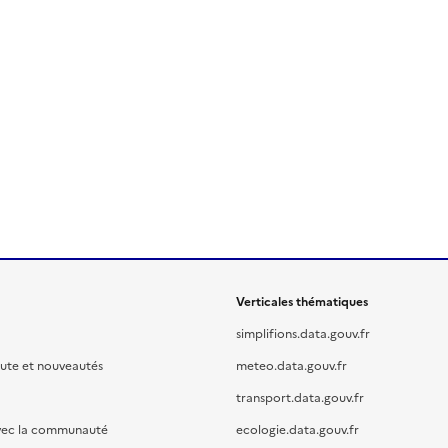
Verticales thématiques
simplifions.data.gouv.fr
oute et nouveautés
meteo.data.gouv.fr
transport.data.gouv.fr
vec la communauté
ecologie.data.gouv.fr