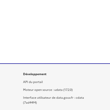
Développement
API du portail
Moteur open source : udata (17.2.0)
Interface utilisateur de data.gouv.fr : cdata
(7ad44f4)