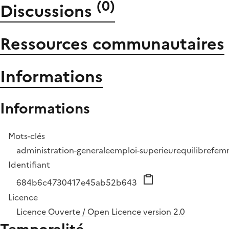
(
0
)
Discussions
Ressources communautaires
Informations
Informations
Mots-clés
administration-generale
emploi-superieur
equilibre
fem
Identifiant
684b6c4730417e45ab52b643
Licence
Licence Ouverte / Open Licence version 2.0
Temporalité