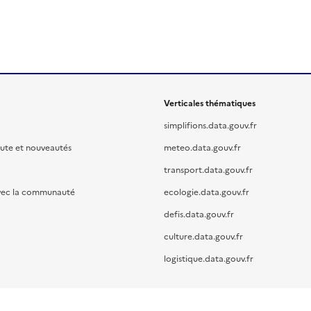
Verticales thématiques
simplifions.data.gouv.fr
oute et nouveautés
meteo.data.gouv.fr
transport.data.gouv.fr
vec la communauté
ecologie.data.gouv.fr
defis.data.gouv.fr
culture.data.gouv.fr
logistique.data.gouv.fr