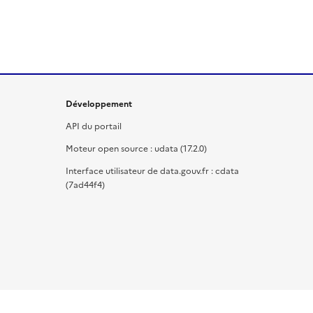
Développement
API du portail
Moteur open source : udata (17.2.0)
Interface utilisateur de data.gouv.fr : cdata
(7ad44f4)