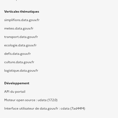
Verticales thématiques
simplifions.data.gouv.fr
meteo.data.gouv.fr
transport.data.gouv.fr
ecologie.data.gouv.fr
defis.data.gouv.fr
culture.data.gouv.fr
logistique.data.gouv.fr
Développement
API du portail
Moteur open source : udata (17.2.0)
Interface utilisateur de data.gouv.fr : cdata (7ad44f4)