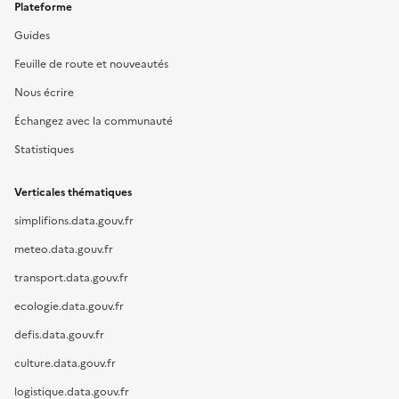
Plateforme
Guides
Feuille de route et nouveautés
Nous écrire
Échangez avec la communauté
Statistiques
Verticales thématiques
simplifions.data.gouv.fr
meteo.data.gouv.fr
transport.data.gouv.fr
ecologie.data.gouv.fr
defis.data.gouv.fr
culture.data.gouv.fr
logistique.data.gouv.fr