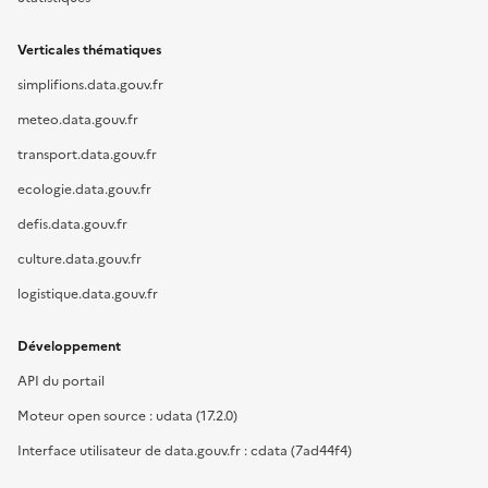
Verticales thématiques
simplifions.data.gouv.fr
meteo.data.gouv.fr
transport.data.gouv.fr
ecologie.data.gouv.fr
defis.data.gouv.fr
culture.data.gouv.fr
logistique.data.gouv.fr
Développement
API du portail
Moteur open source : udata (17.2.0)
Interface utilisateur de data.gouv.fr : cdata (7ad44f4)