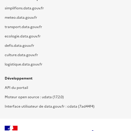
simplifions.data.gouv.fr
meteo.data.gouv.fr
transport.data.gouv.fr
ecologie.data.gouv.fr
defis.data.gouv.fr
culture.data.gouv.fr
logistique.data.gouv.fr
Développement
API du portail
Moteur open source : udata (17.2.0)
Interface utilisateur de data.gouv.fr : cdata (7ad44f4)