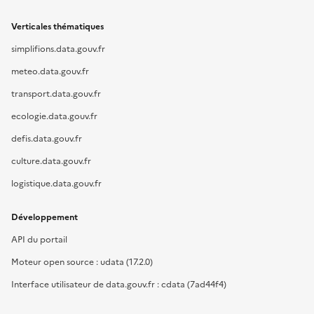
Verticales thématiques
simplifions.data.gouv.fr
meteo.data.gouv.fr
transport.data.gouv.fr
ecologie.data.gouv.fr
defis.data.gouv.fr
culture.data.gouv.fr
logistique.data.gouv.fr
Développement
API du portail
Moteur open source : udata (17.2.0)
Interface utilisateur de data.gouv.fr : cdata (7ad44f4)