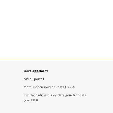
Développement
API du portail
Moteur open source : udata (17.2.0)
Interface utilisateur de data.gouv.fr : cdata
(7ad44f4)