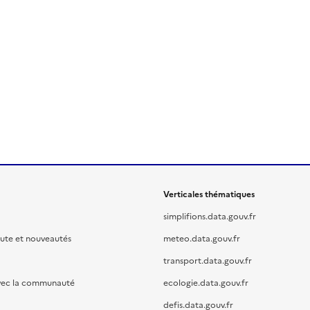
Verticales thématiques
simplifions.data.gouv.fr
oute et nouveautés
meteo.data.gouv.fr
transport.data.gouv.fr
vec la communauté
ecologie.data.gouv.fr
defis.data.gouv.fr