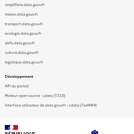
simplifions.data.gouv.fr
meteo.data.gouv.fr
transport.data.gouv.fr
ecologie.data.gouv.fr
defis.data.gouv.fr
culture.data.gouv.fr
logistique.data.gouv.fr
Développement
API du portail
Moteur open source : udata (17.2.0)
Interface utilisateur de data.gouv.fr : cdata (7ad44f4)