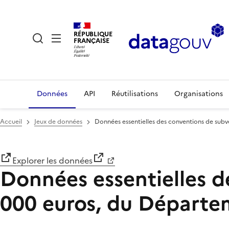
RÉPUBLIQUE
FRANÇAISE
Données
API
Réutilisations
Organisations
Accueil
Jeux de données
Données essentielles des conventions de subv
Explorer les données
Données essentielles d
000 euros, du Départe