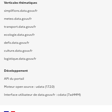
Verticales thématiques
simplifions.data.gouv.fr
meteo.data.gouv.fr
transport.data.gouv.fr
ecologie.data.gouv.fr
defis.data.gouv.fr
culture.data.gouv.fr
logistique.data.gouv.fr
Développement
API du portail
Moteur open source : udata (17.2.0)
Interface utilisateur de data.gouv.fr : cdata (7ad44f4)