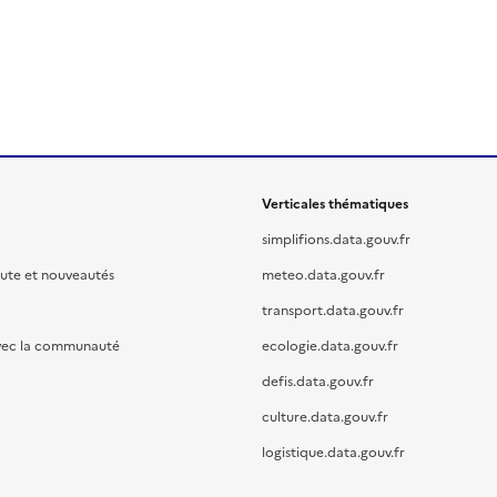
Verticales thématiques
simplifions.data.gouv.fr
oute et nouveautés
meteo.data.gouv.fr
transport.data.gouv.fr
vec la communauté
ecologie.data.gouv.fr
defis.data.gouv.fr
culture.data.gouv.fr
logistique.data.gouv.fr