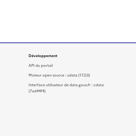
Développement
API du portail
Moteur open source : udata (17.2.0)
Interface utilisateur de data.gouv.fr : cdata
(7ad44f4)