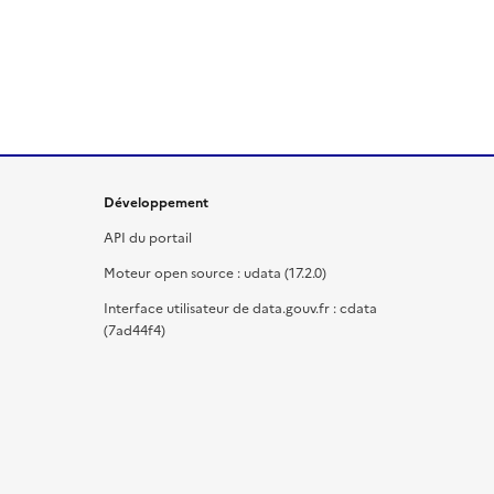
Développement
API du portail
Moteur open source : udata (17.2.0)
Interface utilisateur de data.gouv.fr : cdata
(7ad44f4)