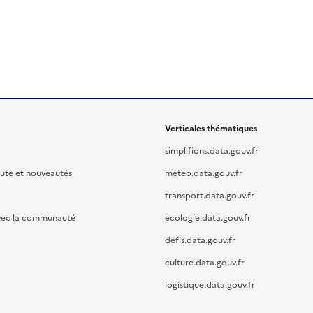
Verticales thématiques
simplifions.data.gouv.fr
oute et nouveautés
meteo.data.gouv.fr
transport.data.gouv.fr
vec la communauté
ecologie.data.gouv.fr
defis.data.gouv.fr
culture.data.gouv.fr
logistique.data.gouv.fr