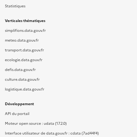
Statistiques
Verticales thématiques
simplifions.data.gouv.fr
meteo.data.gouv.fr
transport.data.gouv.fr
ecologie.data.gouv.fr
defis.data.gouv.fr
culture.data.gouv.fr
logistique.data.gouv.fr
Développement
API du portail
Moteur open source : udata (17.2.0)
Interface utilisateur de data.gouv.fr : cdata (7ad44f4)