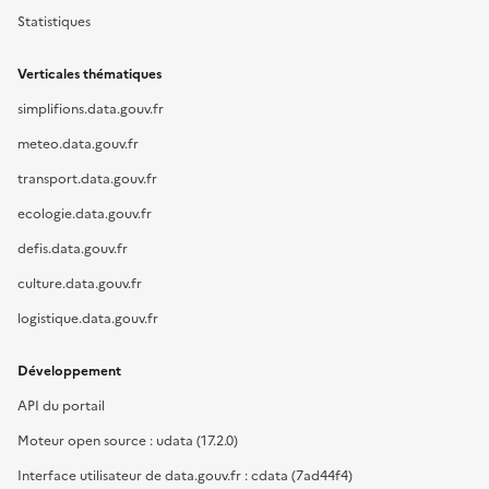
Statistiques
Verticales thématiques
simplifions.data.gouv.fr
meteo.data.gouv.fr
transport.data.gouv.fr
ecologie.data.gouv.fr
defis.data.gouv.fr
culture.data.gouv.fr
logistique.data.gouv.fr
Développement
API du portail
Moteur open source : udata (17.2.0)
Interface utilisateur de data.gouv.fr : cdata (7ad44f4)