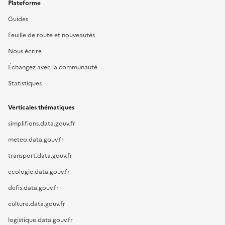
Plateforme
Guides
Feuille de route et nouveautés
Nous écrire
Échangez avec la communauté
Statistiques
Verticales thématiques
simplifions.data.gouv.fr
meteo.data.gouv.fr
transport.data.gouv.fr
ecologie.data.gouv.fr
defis.data.gouv.fr
culture.data.gouv.fr
logistique.data.gouv.fr