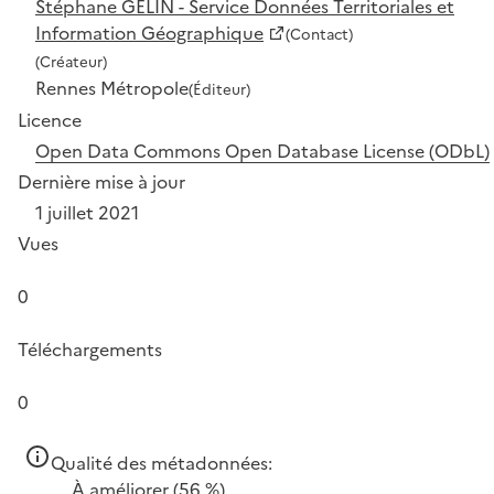
Stéphane GELIN - Service Données Territoriales et
Information Géographique
(Contact)
(Créateur)
Rennes Métropole
(Éditeur)
Licence
Open Data Commons Open Database License (ODbL)
Dernière mise à jour
1 juillet 2021
Vues
0
Téléchargements
0
Qualité des métadonnées:
À améliorer
(56 %)