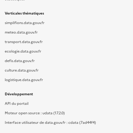
Verticales thématiques
simplifions.data.gouv.fr
meteo.data.gouv.fr
transport.data.gouv.fr
ecologie.data.gouv.fr
defis.data.gouv.fr
culture.data.gouv.fr
logistique.data.gouv.fr
Développement
API du portail
Moteur open source : udata (17.2.0)
Interface utilisateur de data.gouv.fr : cdata (7ad44f4)